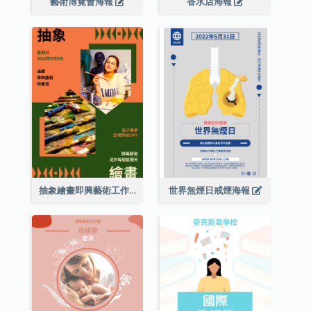
藝術博覽會海報
香水店海報
抽象繪畫即興藝術工作坊海報
世界無煙日戒煙海報