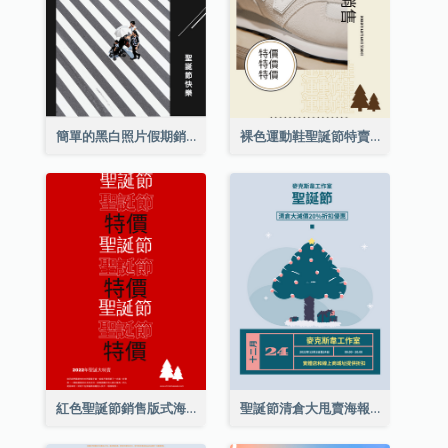
簡單的黑白照片假期銷售海報
裸色運動鞋聖誕節特賣海報
紅色聖誕節銷售版式海報
聖誕節清倉大甩賣海報