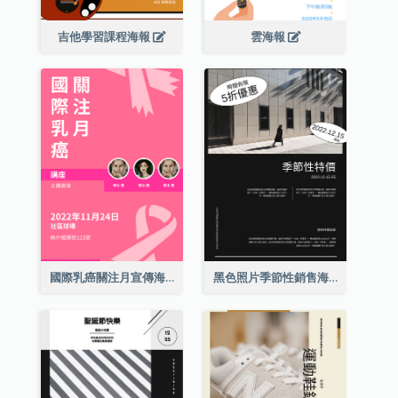
吉他學習課程海報
雲海報
國際乳癌關注月宣傳海報
黑色照片季節性銷售海報