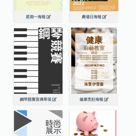
星期一海報
農場日海報
鋼琴競賽宣傳單張
健康烹飪海報