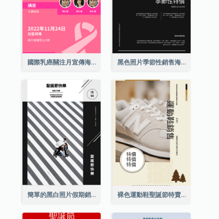
國際乳癌關注月宣傳海報
黑色照片季節性銷售海報
簡單的黑白照片假期銷售海報
裸色運動鞋聖誕節特賣海報