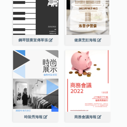
鋼琴競賽宣傳單張
健康烹飪海報
時裝秀海報
商務會議海報