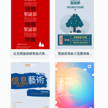
紅色聖誕節銷售版式海報
聖誕節清倉大甩賣海報