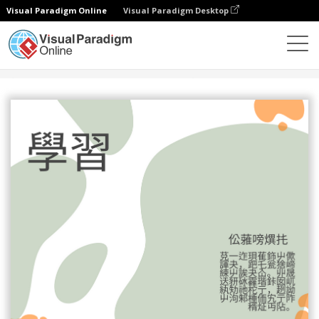
Visual Paradigm Online
Visual Paradigm Desktop
設計
模板
海報
學校海報