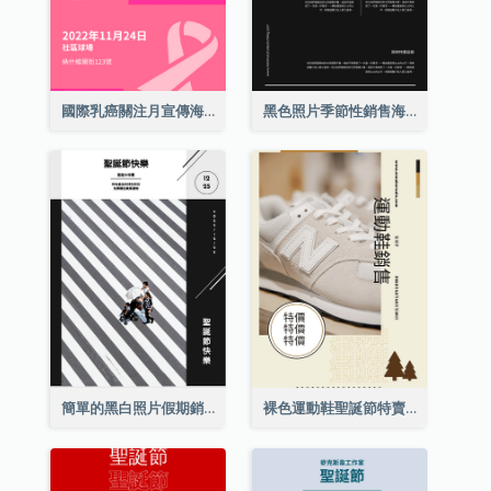
國際乳癌關注月宣傳海報
黑色照片季節性銷售海報
簡單的黑白照片假期銷售海報
裸色運動鞋聖誕節特賣海報