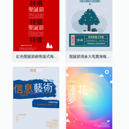
紅色聖誕節銷售版式海報
聖誕節清倉大甩賣海報