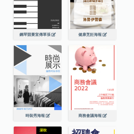
鋼琴競賽宣傳單張
健康烹飪海報
時裝秀海報
商務會議海報