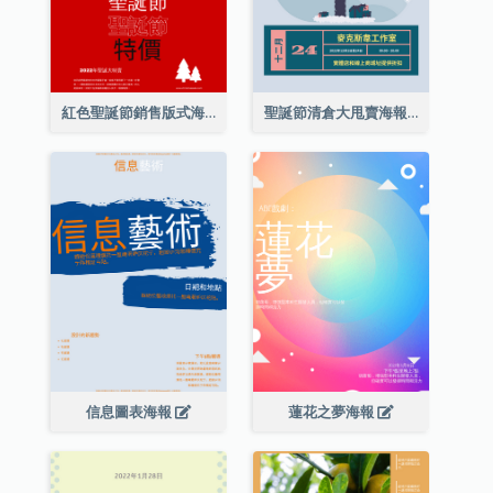
紅色聖誕節銷售版式海報
聖誕節清倉大甩賣海報
信息圖表海報
蓮花之夢海報