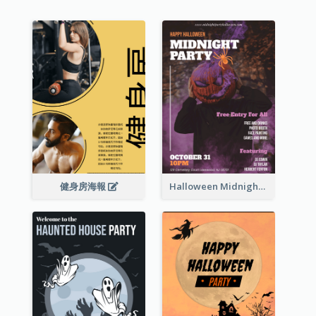
健身房海報
Halloween Midnight Party Poster