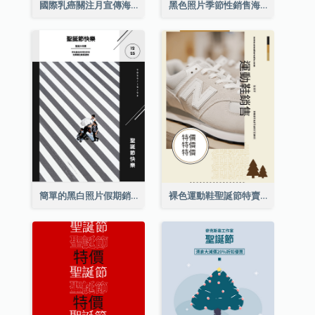
國際乳癌關注月宣傳海報
黑色照片季節性銷售海報
簡單的黑白照片假期銷售海報
裸色運動鞋聖誕節特賣海報