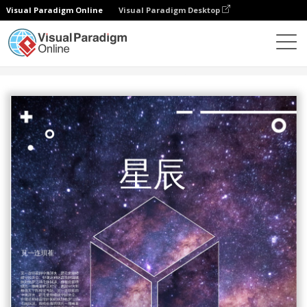
Visual Paradigm Online
Visual Paradigm Desktop
設計
模板
海報
銀河海報