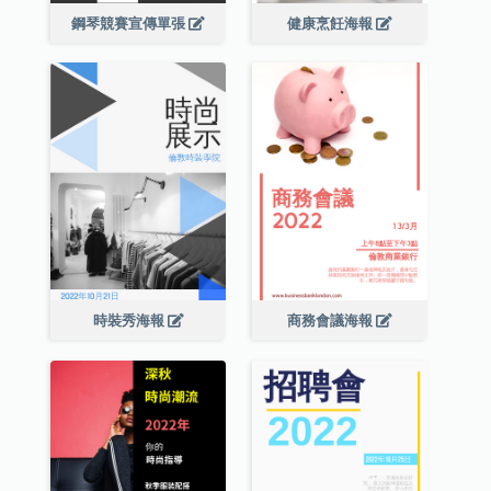
鋼琴競賽宣傳單張
健康烹飪海報
時裝秀海報
商務會議海報