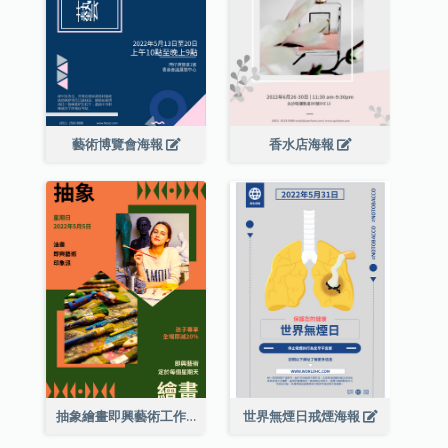
藝術博覽會海報
香水店海報
抽象繪畫即興藝術工作坊海報
世界無煙日戒煙海報