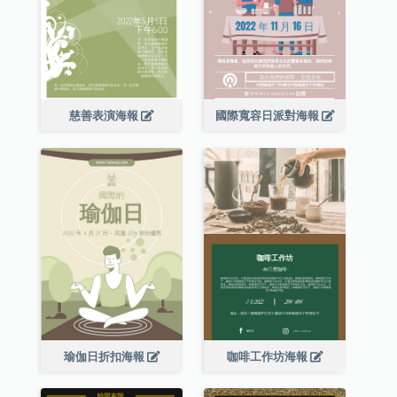
慈善表演海報
國際寬容日派對海報
瑜伽日折扣海報
咖啡工作坊海報