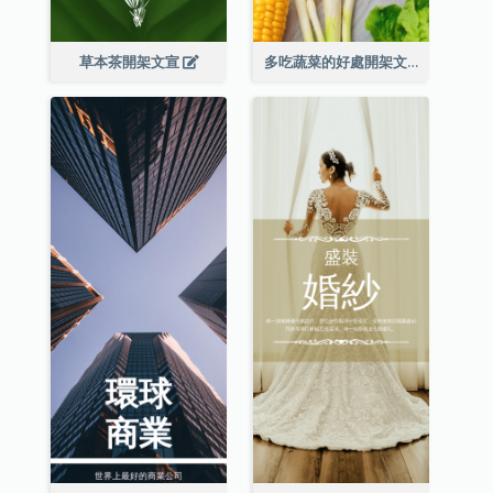
草本茶開架文宣
多吃蔬菜的好處開架文宣