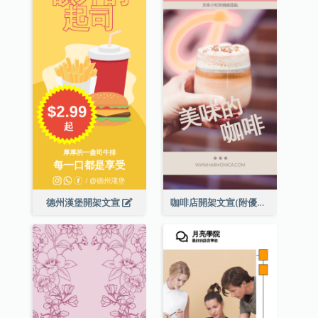
德州漢堡開架文宣
咖啡店開架文宣(附優惠券)