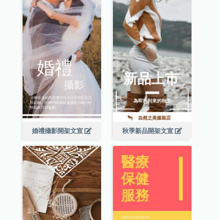
婚禮攝影開架文宣
秋季新品開架文宣