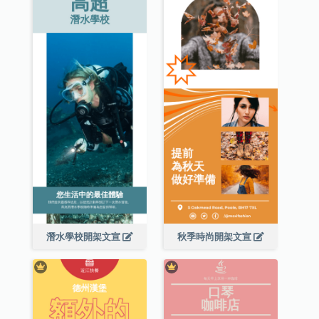
潛水學校開架文宣
秋季時尚開架文宣