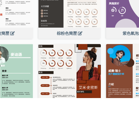
波簡歷
棕粉色簡歷
紫色氣
簡歷
磚紅色簡歷
藍色與棕