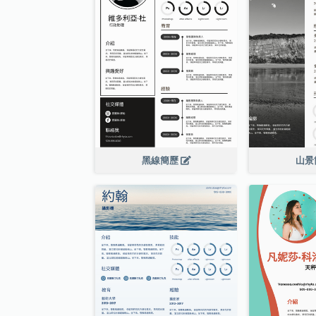
黑線簡歷
山景