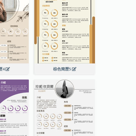
歷4
棕色簡歷5