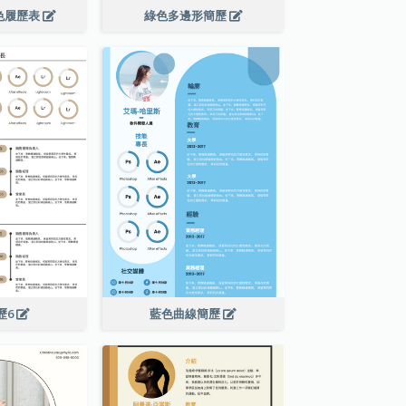
色履歷表
綠色多邊形簡歷
歷6
藍色曲線簡歷