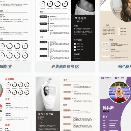
簡歷
經典黑白簡歷
棕色簡