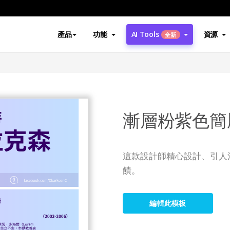
產品
功能
AI Tools
資源
全新
漸層粉紫色簡
這款設計師精心設計、引人
饋。
編輯此模板