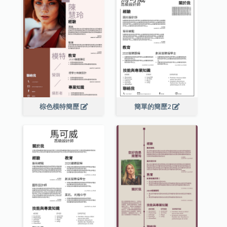
棕色模特簡歷
簡單的簡歷2