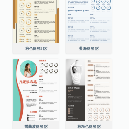
棕色簡歷5
藍海簡歷
彎曲波簡歷
棕粉色簡歷