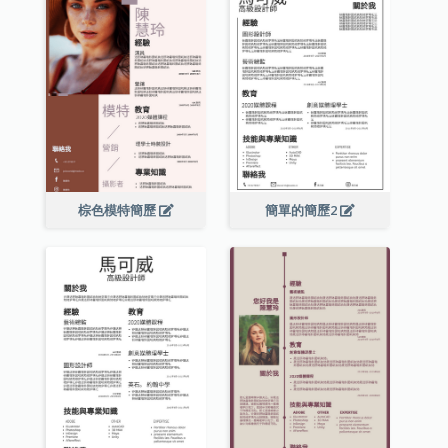
棕色模特簡歷
簡單的簡歷2