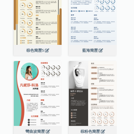
棕色簡歷5
藍海簡歷
彎曲波簡歷
棕粉色簡歷