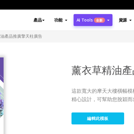
產品
功能
AI Tools
資源
全新
精油產品推廣擎天柱廣告
薰衣草精油產
這款寬大的摩天大樓橫幅模
精心設計，可幫助您脫穎而
編輯此模板