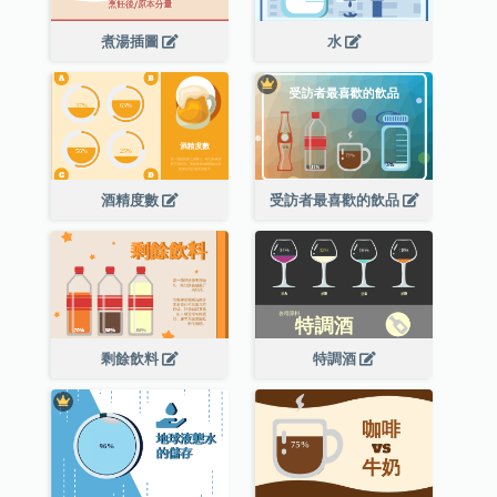
煮湯插圖
水
酒精度數
受訪者最喜歡的飲品
剩餘飲料
特調酒