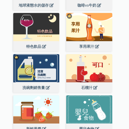
地球液態水的儲存
咖啡vs牛奶
特色飲品
享用果汁
洗碗劑銷售量
石榴汁
新鮮果醬
嬰兒食物