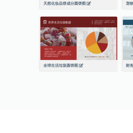
天然化妆品饼成分圆饼图
宠
全球生活垃圾圆饼图
财