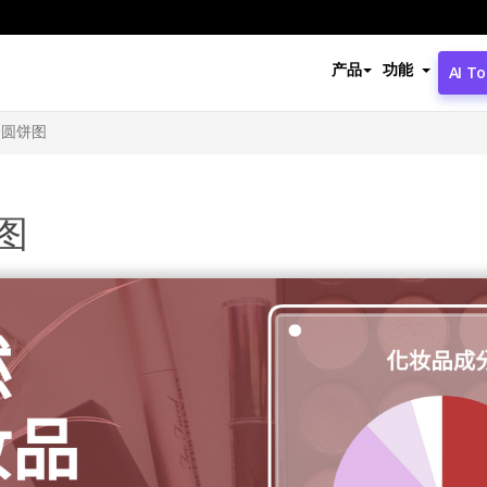
产品
功能
AI To
分圆饼图
图