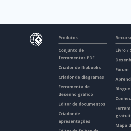
Produtos
Recurs
Conjunto de
Livro /
ferramentas PDF
Desenh
Criador de flipbooks
Fórum
Criador de diagramas
Aprend
Ferramenta de
Blogue
desenho gráfico
Conhec
Editor de documentos
Ferram
Criador de
gratui
apresentações
Mapa d
Editor de folhas de