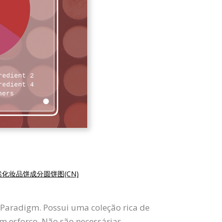
化妆品饼成分圆饼图(CN)
l Paradigm. Possui uma coleção rica de
sem esforço. Não são necessárias