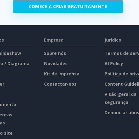
COMECE A CRIAR GRATUITAMENTE
os
Empresa
Jurídico
 Slideshow
Sobre nós
Termos de serv
o / Diagrama
Novidades
AI Policy
Kit de imprensa
Política de pri
er
Contactar-nos
Content Guidel
Visão geral da
segurança
imento
Denunciar abu
entas
tas
o site