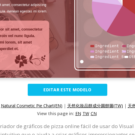
EDITAR ESTE MODELO
:
Natural Cosmetic Pie Chart(EN)
|
天然化妝品餅成分圓餅圖(TW)
|
天然
View this page in:
EN
TW
CN
riador de gráficos de pizza online fácil de usar do Visua
 intuitivo que o ajuda a criar gráficos impressionantes 