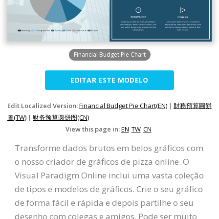
Financial Budget Pie Chart
EDITAR ESTE MODELO
Edit Localized Version:
Financial Budget Pie Chart(EN)
|
財務預算圓餅
圖(TW)
|
财务预算圆饼图(CN)
View this page in:
EN
TW
CN
Transforme dados brutos em belos gráficos com
o nosso criador de gráficos de pizza online. O
Visual Paradigm Online inclui uma vasta coleção
de tipos e modelos de gráficos. Crie o seu gráfico
de forma fácil e rápida e depois partilhe o seu
desenho com colegas e amigos. Pode ser muito