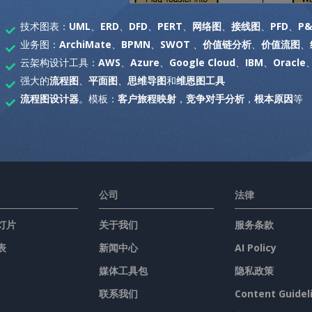
技术图表：
UML
、
ERD
、
DFD
、
PERT
、
网络图
、
接线图
、
PFD
、
P&
业务图：
ArchiMate
、
BPMN
、
SWOT
、
价值链分析
、
价值流图
、
云架构设计工具：
AWS
、
Azure
、
Google Cloud
、
IBM
、
Oracle
强大的
流程图
、
平面图
、
思维导图
和
维恩图工具
流程图设计器
。模板：
客户旅程映射
，
竞争对手分析
，
根本原因
等
公司
法律
灯片
关于我们
服务条款
表
新闻中心
AI Policy
媒体工具包
隐私政策
联系我们
Content Guidel