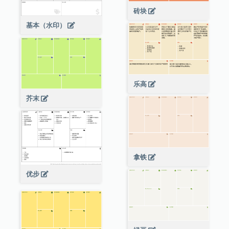
砖块
基本（水印）
乐高
芥末
拿铁
优步