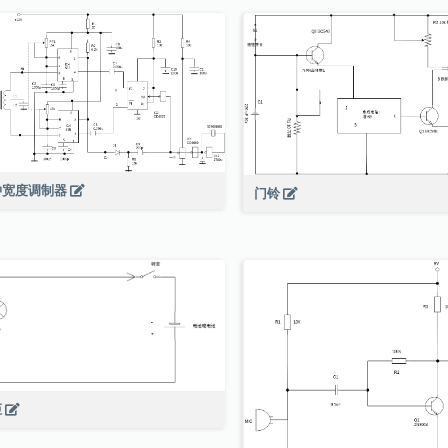
冲宽度调制器
门铃
炬