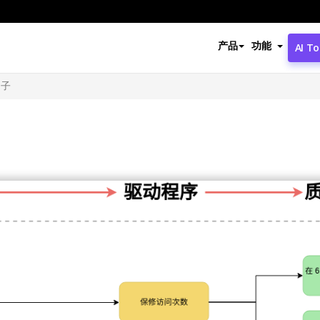
产品
功能
AI To
例子