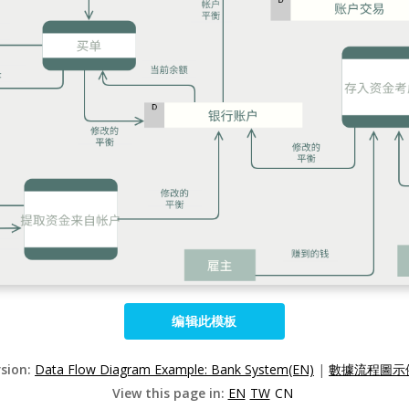
编辑此模板
rsion:
Data Flow Diagram Example: Bank System(EN)
|
數據流程圖示例
View this page in:
EN
TW
CN