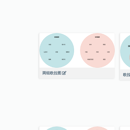
两组欧拉图
欧