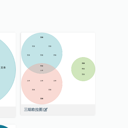
三组欧拉图