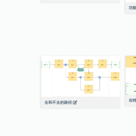
功
在特
去和不去的路径