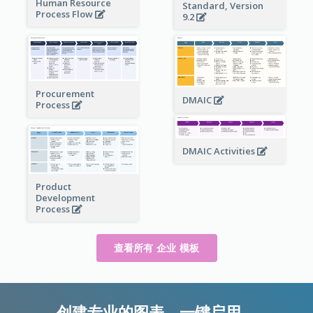
Human Resource
Standard, Version
Process Flow
9.2
Procurement
DMAIC
Process
DMAIC Activities
Product
Development
Process
查看所有 企业 模板
创建专业的图表，一键启用。