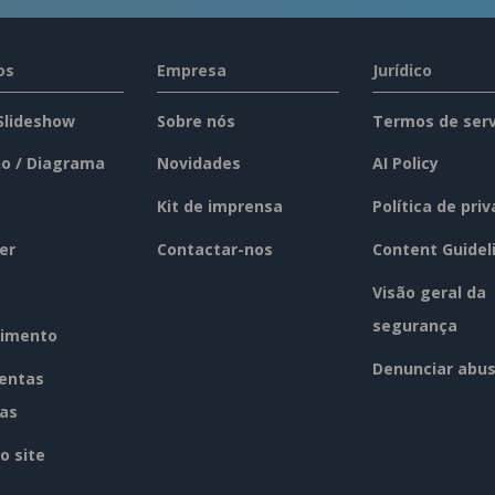
os
Empresa
Jurídico
 Slideshow
Sobre nós
Termos de serv
o / Diagrama
Novidades
AI Policy
Kit de imprensa
Política de pri
er
Contactar-nos
Content Guidel
Visão geral da
segurança
imento
Denunciar abu
entas
tas
o site