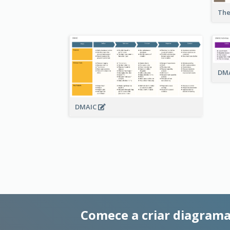
The
DMA
DMAIC
Comece a criar diagrama