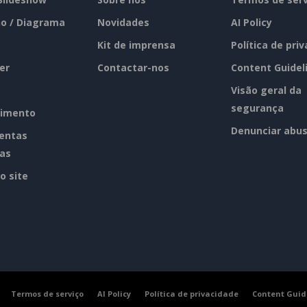
o / Diagrama
Novidades
AI Policy
Kit de imprensa
Política de pri
er
Contactar-nos
Content Guidel
Visão geral da
segurança
imento
Denunciar abu
entas
tas
o site
Termos de serviço
AI Policy
Política de privacidade
Content Guid