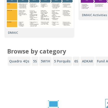
DMAIC Activities
DMAIC
Browse by category
Quadro 4Qs
5S
5W1H
5 Porquês
6S
ADKAR
Funil 