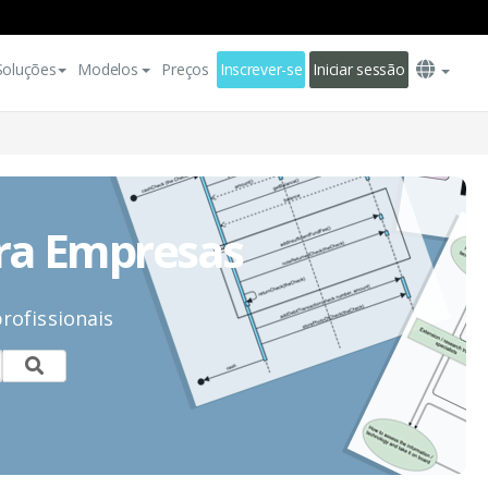
Soluções
Modelos
Preços
Inscrever-se
Iniciar sessão
ra Empresas
rofissionais