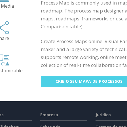
Process Map is commonly used in map
 Media
roadmap. The process map designer al
maps, roadmaps, frameworks or use as 
Comparison table).
hare
Create Process Maps online. Visual P
maker and a large variety of technical
supports remote working, online meeti
collection of real-time collaboration fac
ustomizable
CRIE O SEU MAPA DE PROCESSOS
os
Empresa
Jurídico
 Slideshow
Sobre nós
Termos de serv