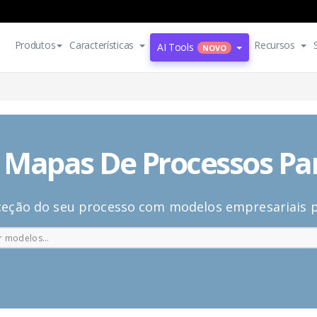
Produtos
Características
Recursos
AI Tools
NOVO
 Mapas De Processos Pa
nceção do seu processo com modelos empresariais p