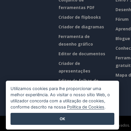
ferramentas PDF
Desenh
Criador de flipbooks
Fórum
Criador de diagramas
Aprend
Ferramenta de
Blogue
desenho gráfico
Conhec
Editor de documentos
Ferram
Criador de
gratui
apresentações
Mapa d
Editor de folhas de
cálculo
Utilizamos cookies para lhe proporcionar uma
melhor experiência. Ao visitar o nosso sítio Web, o
Preços
utilizador concorda com a utilização de cookies,
conforme descrito na nossa
Política de Cookies
.
OK
©2026 by Visual Paradigm. Todos os direitos reservados.