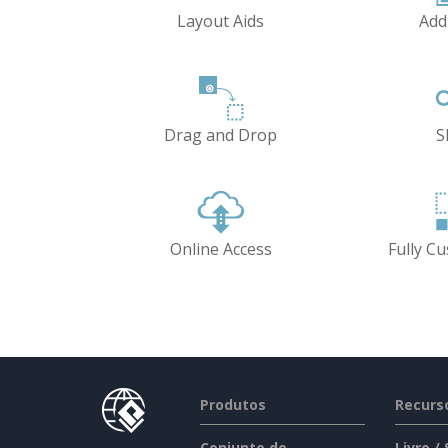
Layout Aids
Add
Drag and Drop
S
Online Access
Fully C
Produtos
Recurs
Conjunto de
Livro /