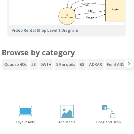
Video Rental Shop Level 1 Diagram
Browse by category
Quadro 4Qs
5S
5W1H
5 Porquês
6S
ADKAR
Funil AIDA
D
Layout Aids
Add Media
Drag and Drop