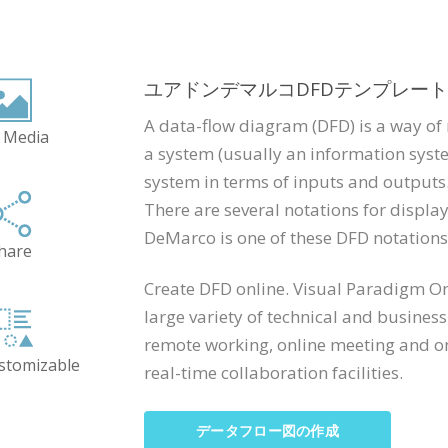
ユアドンデマルコDFDテンプレート
A data-flow diagram (DFD) is a way of 
 Media
a system (usually an information syste
system in terms of inputs and outputs
There are several notations for displ
DeMarco is one of these DFD notations
hare
Create DFD online. Visual Paradigm O
large variety of technical and busines
remote working, online meeting and onl
ustomizable
real-time collaboration facilities.
データフロー図の作成