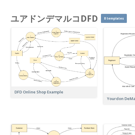
ユアドンデマルコDFD
8 templates
DFD Online Shop Example
Yourdon DeMa