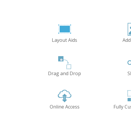
Layout Aids
Add
Drag and Drop
S
Online Access
Fully C