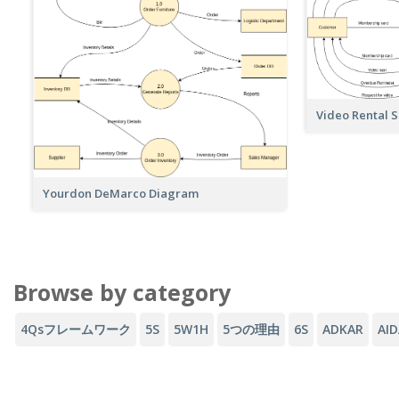
Video Rental 
Yourdon DeMarco Diagram
Browse by category
4Qsフレームワーク
5S
5W1H
5つの理由
6S
ADKAR
AI