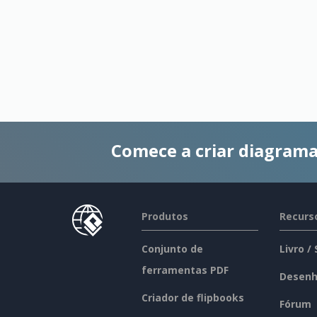
Comece a criar diagrama
Produtos
Recurs
Conjunto de
Livro /
ferramentas PDF
Desenh
Criador de flipbooks
Fórum