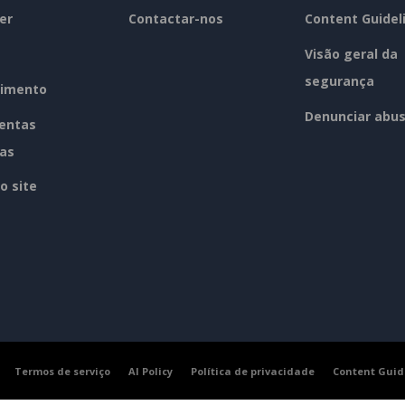
er
Contactar-nos
Content Guidel
Visão geral da
segurança
imento
Denunciar abu
entas
tas
o site
Termos de serviço
AI Policy
Política de privacidade
Content Guid