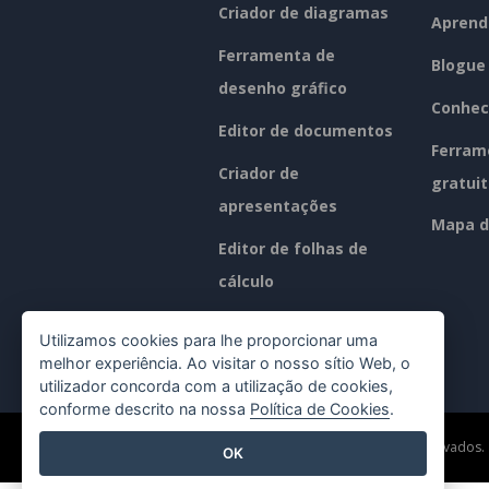
Criador de diagramas
Aprend
Ferramenta de
Blogue
desenho gráfico
Conhec
Editor de documentos
Ferram
Criador de
gratui
apresentações
Mapa d
Editor de folhas de
cálculo
Preços
Utilizamos cookies para lhe proporcionar uma
melhor experiência. Ao visitar o nosso sítio Web, o
utilizador concorda com a utilização de cookies,
conforme descrito na nossa
Política de Cookies
.
©2026 by Visual Paradigm. Todos os direitos reservados.
OK