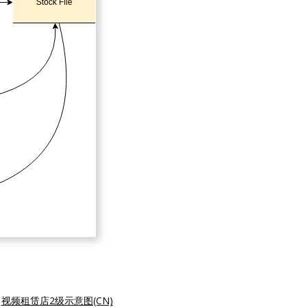
|
视频租赁店2级示意图(CN)