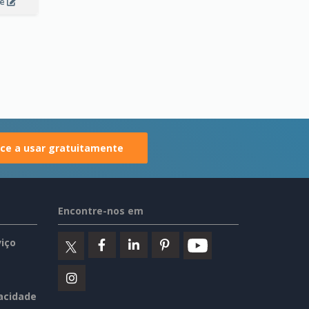
le
e a usar gratuitamente
Encontre-nos em
iço
vacidade