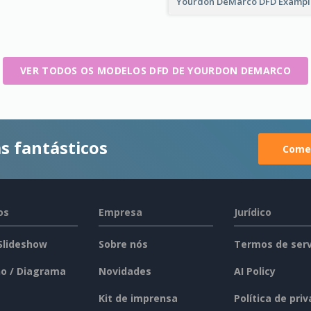
Yourdon DeMarco DFD Examp
VER TODOS OS MODELOS DFD DE YOURDON DEMARCO
s fantásticos
Comec
os
Empresa
Jurídico
 Slideshow
Sobre nós
Termos de serv
o / Diagrama
Novidades
AI Policy
Kit de imprensa
Política de pri