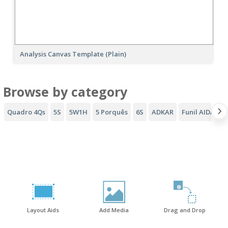
Analysis Canvas Template (Plain)
Browse by category
Quadro 4Qs
5S
5W1H
5 Porquês
6S
ADKAR
Funil AIDA
D
Layout Aids
Add Media
Drag and Drop