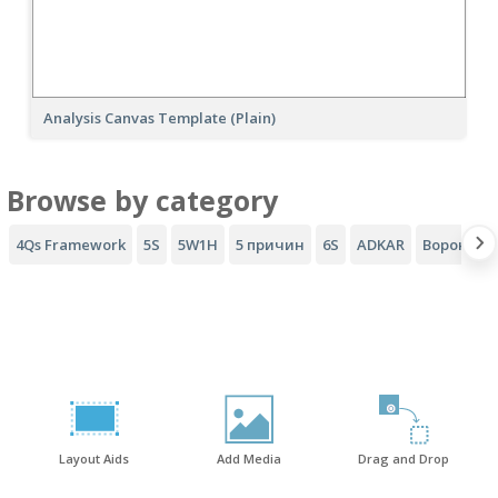
Analysis Canvas Template (Plain)
Browse by category
4Qs Framework
5S
5W1H
5 причин
6S
ADKAR
Воронка A
Layout Aids
Add Media
Drag and Drop