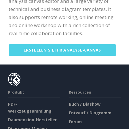
analysis canvas editor and a large variety of
technical and business diagram templates. It
also supports remote working, online meeting
and online workshop with a rich collection of
real-time collaboration facilities.
ERSTELLEN SIE IHR ANALYSE-CANVAS
Produkt
Ressourcen
PDF-
Buch / Diashow
Werkzeugsammlung
Entwurf / Diagramm
Daumenkino-Hersteller
Forum
Diagramm-Macher