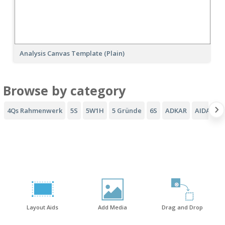
Analysis Canvas Template (Plain)
Browse by category
4Qs Rahmenwerk
5S
5W1H
5 Gründe
6S
ADKAR
AIDA-Tri
Layout Aids
Add Media
Drag and Drop