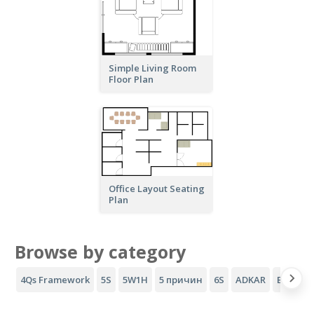
Simple Living Room
Floor Plan
Office Layout Seating
Plan
Browse by category
4Qs Framework
5S
5W1H
5 причин
6S
ADKAR
Воронка