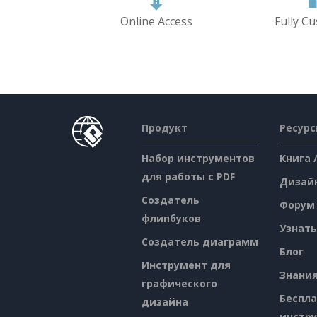
Online Access
Fully C
Продукт
Ресур
Набор инструментов
Книга 
для работы с PDF
Дизай
Создатель
Форум
флипбуков
Узнать
Создатель диаграмм
Блог
Инструмент для
Знани
графического
Беспл
дизайна
инстр