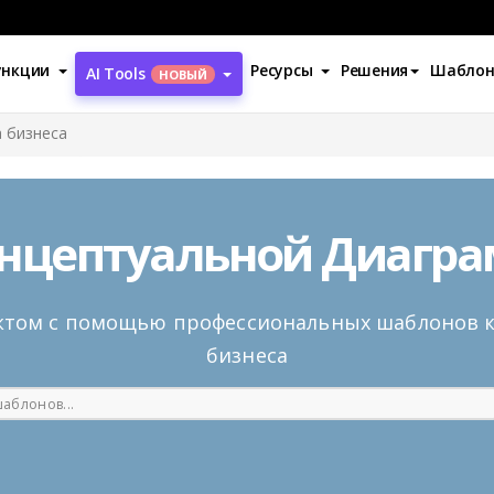
ункции
Ресурсы
Решения
Шабло
AI Tools
НОВЫЙ
 бизнеса
нцептуальной Диагра
ектом с помощью профессиональных шаблонов 
бизнеса