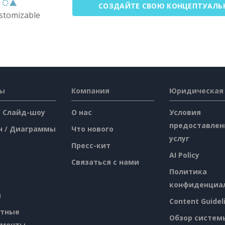
СОЗДАЙТЕ СВОЮ КОНЦЕПТУАЛЬ
ustomizable
сы
Компания
Юридическая
/ Слайд-шоу
О нас
Условия
предоставлен
н / Диаграммы
Что нового
услуг
Пресс-кит
AI Policy
Связаться с нами
Политика
конфиденциа
я
Content Guidel
атные
Обзор систем
ументы