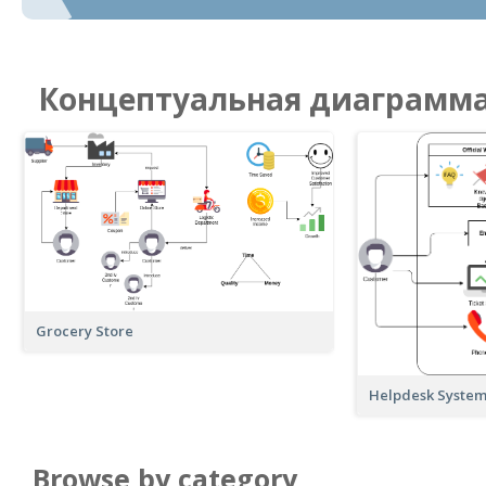
Концептуальная диаграмма
Grocery Store
Helpdesk Syste
Browse by category