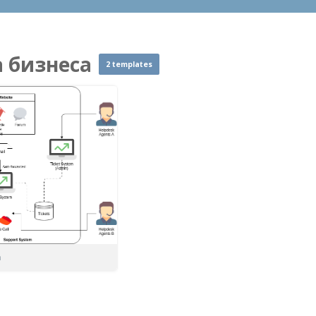
 бизнеса
2 templates
m