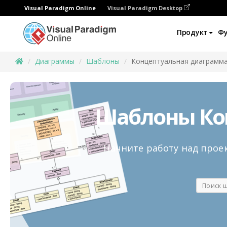
Visual Paradigm Online
Visual Paradigm Desktop
Продукт
Ф
Диаграммы
Шаблоны
Концептуальная диаграмма
Шаблоны Ко
Начните работу над про