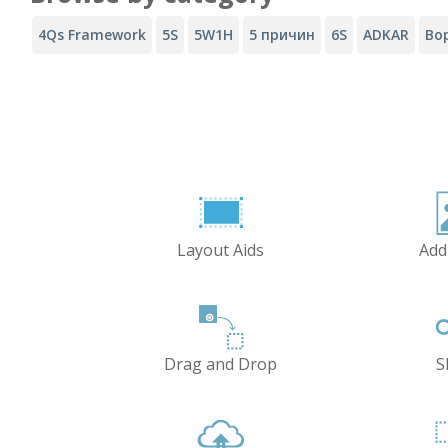
4Qs Framework
5S
5W1H
5 причин
6S
ADKAR
Во
Layout Aids
Add
Drag and Drop
S