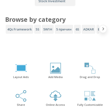
Stock Investment
Browse by category
4Qs Framework
5S
5W1H
5 причин
6S
ADKAR
Воронка
Layout Aids
Add Media
Drag and Drop
Share
Online Access
Fully Customizable