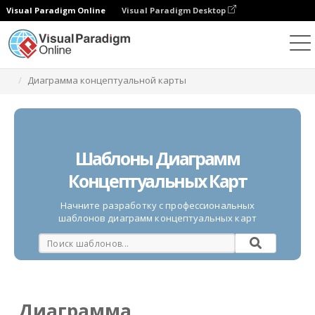
Visual Paradigm Online
Visual Paradigm Desktop
Диаграммы
Шаблоны
Диаграмма концептуальной карты
Шаблоны Диаграмм
Концептуальных Карт
Начните разработку с профессиональных
шаблонов диаграмм концептуальных карт
Диаграмма