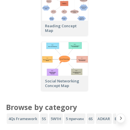
Reading Concept
Map
Social Networking
Concept Map
Browse by category
4Qs Framework
5S
5W1H
5 причин
6S
ADKAR
Воронка