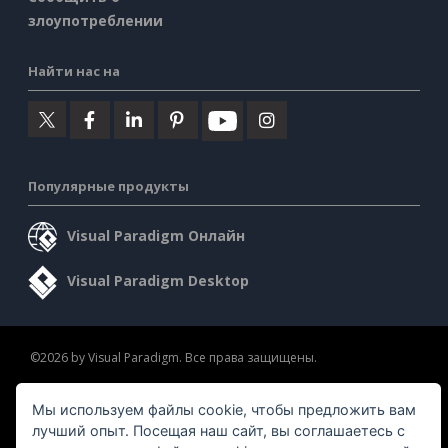
злоупотреблении
Найти нас на
Популярные продукты
Visual Paradigm Онлайн
Visual Paradigm Desktop
©2026 by Visual Paradigm. Все права защищены.
Условия предоставления услуг
AI Policy
Мы используем файлы cookie, чтобы предложить вам
Политика конфиденциальности
Content Guidelines
лучший опыт. Посещая наш сайт, вы соглашаетесь с