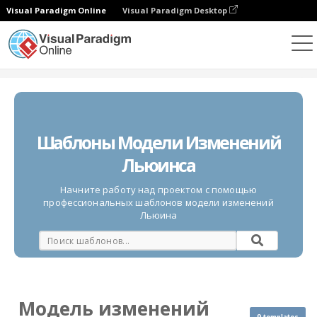
Visual Paradigm Online
Visual Paradigm Desktop
Диаграммы
Шаблоны
Модель изменений Льюина
Шаблоны Модели Изменений
Льюинса
Начните работу над проектом с помощью
профессиональных шаблонов модели изменений
Льюина
Модель изменений