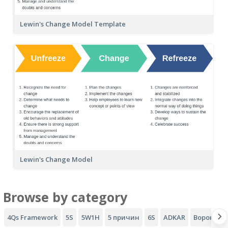
Lewin's Change Model Template
Lewin's Change Model
Browse by category
4Qs Framework
5S
5W1H
5 причин
6S
ADKAR
Воронка A