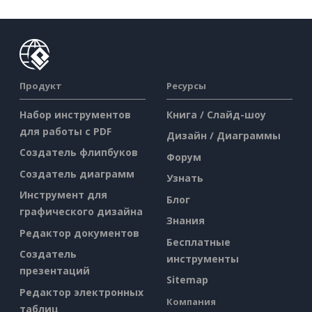
Продукт
Ресурсы
Набор инструментов
Книга / Слайд-шоу
для работы с PDF
Дизайн / Диаграммы
Создатель флипбуков
Форум
Создатель диаграмм
Узнать
Инструмент для
Блог
графического дизайна
Знания
Редактор документов
Бесплатные
Создатель
инструменты
презентаций
Sitemap
Редактор электронных
Компания
таблиц