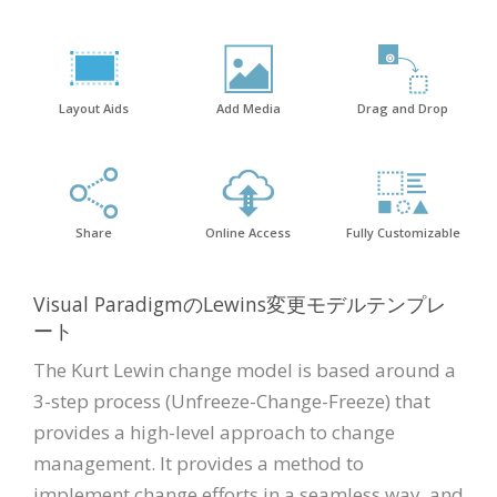
Layout Aids
Add Media
Drag and Drop
Share
Online Access
Fully Customizable
Visual ParadigmのLewins変更モデルテンプレ
ート
The Kurt Lewin change model is based around a
3-step process (Unfreeze-Change-Freeze) that
provides a high-level approach to change
management. It provides a method to
implement change efforts in a seamless way, and