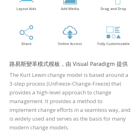
Layout Aids
Add Media
Drag and Drop
Share
Online Access
Fully Customizable
路易斯變革模式模板，由 Visual Paradigm 提供
The Kurt Lewin change model is based around a
3-step process (Unfreeze-Change-Freeze) that
provides a high-level approach to change
management. It provides a method to
implement change efforts in a seamless way, and
is widely used and serves as the basis for many
modern change models.