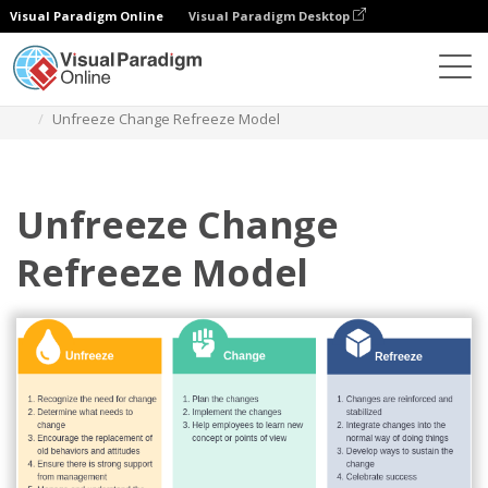
Visual Paradigm Online
Visual Paradigm Desktop
ダイアグラム
テンプレート
ルウィンの変化モデル
Unfreeze Change Refreeze Model
Unfreeze Change
Refreeze Model