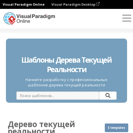
Visual Paradigm Online
Visual Paradigm Desktop
Диаграммы
Шаблоны
Дерево текущей реальности
Шаблоны Дерева Текущей
Реальности
Начните разработку с профессиональных
шаблонов дерева текущей реальности
Дерево текущей
5 templates
реальности