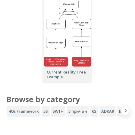
Current Reality Tree
Example
Browse by category
4Qs Framework
5S
5W1H
5 причин
6S
ADKAR
Воронка