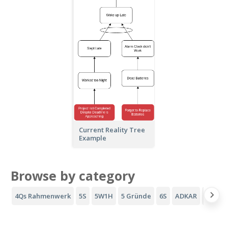
Current Reality Tree
Example
Browse by category
4Qs Rahmenwerk
5S
5W1H
5 Gründe
6S
ADKAR
AIDA-T