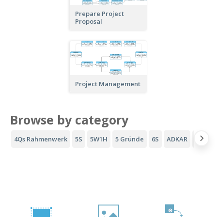
Prepare Project
Proposal
Project Management
Browse by category
4Qs Rahmenwerk
5S
5W1H
5 Gründe
6S
ADKAR
AIDA-T