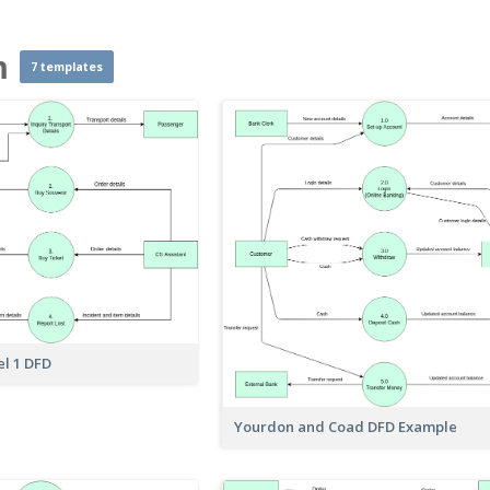
m
7 templates
el 1 DFD
Yourdon and Coad DFD Example