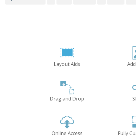
Layout Aids
Add
Drag and Drop
S
Online Access
Fully C