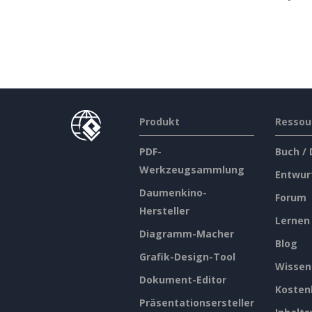
Produkt
Ressou
PDF-
Buch /
Werkzeugsammlung
Entwur
Daumenkino-
Forum
Hersteller
Lernen
Diagramm-Macher
Blog
Grafik-Design-Tool
Wissen
Dokument-Editor
Kosten
Präsentationsersteller