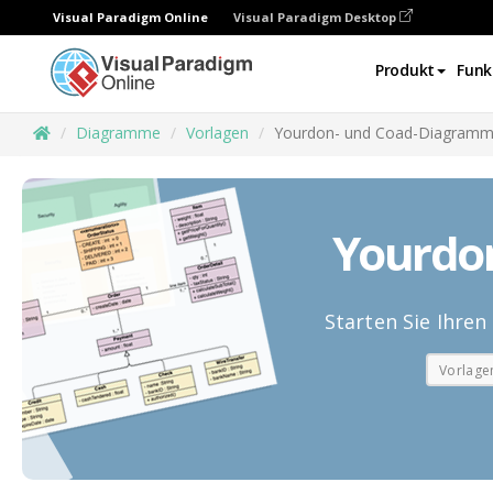
Visual Paradigm Online
Visual Paradigm Desktop
Produkt
Funk
Diagramme
Vorlagen
Yourdon- und Coad-Diagram
Yourdo
Starten Sie Ihre