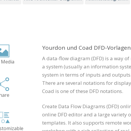
Yourdon und Coad DFD-Vorlagen
A data-flow diagram (DFD) is a way of 
 Media
a system (usually an information syste
system in terms of inputs and outputs
There are several notations for displ
Coad is one of these DFD notations.
hare
Create Data Flow Diagrams (DFD) onlin
online DFD editor and a large variety 
templates. It also supports remote wo
ustomizable
workshop with a rich collection of real-