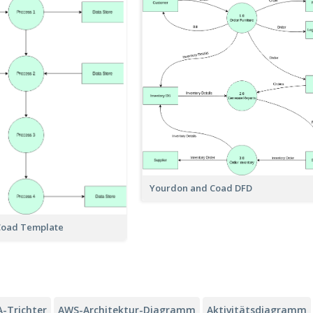
Yourdon and Coad DFD
Coad Template
A-Trichter
AWS-Architektur-Diagramm
Aktivitätsdiagramm