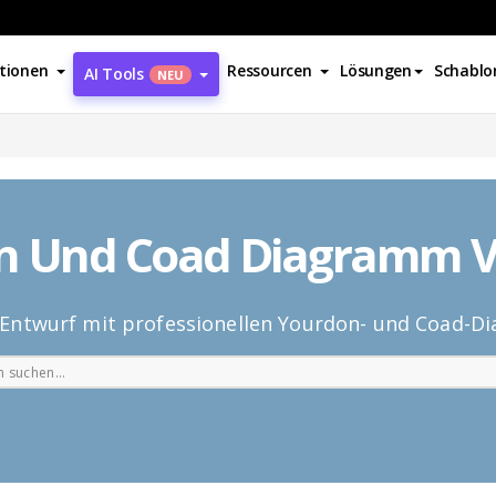
tionen
Ressourcen
Lösungen
Schablo
AI Tools
NEU
m
n Und Coad Diagramm V
n Entwurf mit professionellen Yourdon- und Coad-