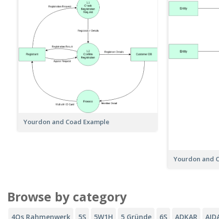
Yourdon and Coad Example
Yourdon and 
Browse by category
4Qs Rahmenwerk
5S
5W1H
5 Gründe
6S
ADKAR
AID