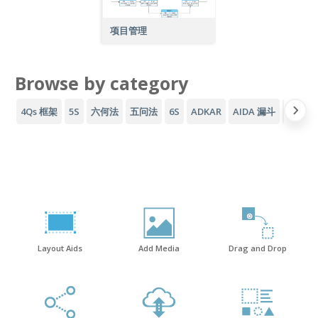
项目管理
Browse by category
4Qs 框架
5S
六何法
五问法
6S
ADKAR
AIDA 漏斗
AWS 
Layout Aids
Add Media
Drag and Drop