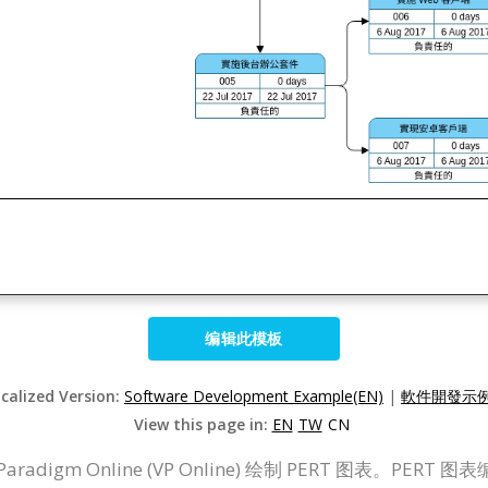
编辑此模板
ocalized Version:
Software Development Example(EN)
|
軟件開發示例
View this page in:
EN
TW
CN
Paradigm Online (VP Online) 绘制 PERT 图表