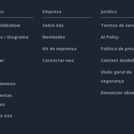
os
Empresa
Jurídico
 Slideshow
Sobre nós
Termos de serv
o / Diagrama
Novidades
AI Policy
Kit de imprensa
Política de pri
er
Contactar-nos
Content Guidel
Visão geral da
segurança
imento
Denunciar abu
entas
tas
o site