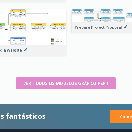
Prepare Project Proposal
ld a Website
VER TODOS OS MODELOS GRÁFICO PERT
s fantásticos
Comec