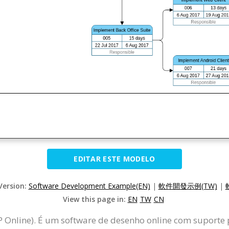
EDITAR ESTE MODELO
Version:
Software Development Example(EN)
|
軟件開發示例(TW)
|
View this page in:
EN
TW
CN
P Online). É um software de desenho online com suporte