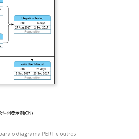
軟件開發示例(CN)
 para o diagrama PERT e outros