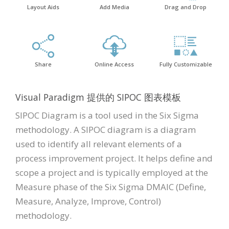
Layout Aids
Add Media
Drag and Drop
Share
Online Access
Fully Customizable
Visual Paradigm 提供的 SIPOC 图表模板
SIPOC Diagram is a tool used in the Six Sigma
methodology. A SIPOC diagram is a diagram
used to identify all relevant elements of a
process improvement project. It helps define and
scope a project and is typically employed at the
Measure phase of the Six Sigma DMAIC (Define,
Measure, Analyze, Improve, Control)
methodology.