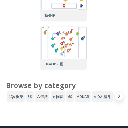
商务图
DEVOPS 图
Browse by category
4Qs 框架
5S
六何法
五问法
6S
ADKAR
AIDA 漏斗
AWS 