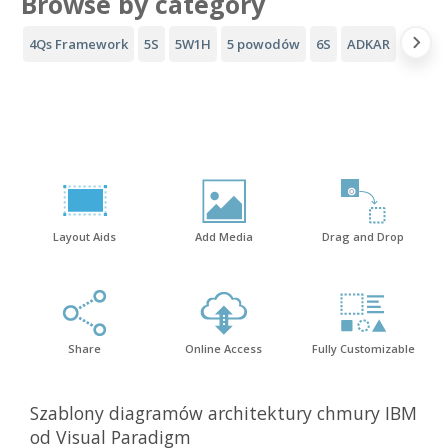
Browse by category
4Qs Framework
5S
5W1H
5 powodów
6S
ADKAR
Lejek 
Layout Aids
Add Media
Drag and Drop
Share
Online Access
Fully Customizable
Szablony diagramów architektury chmury IBM
od Visual Paradigm