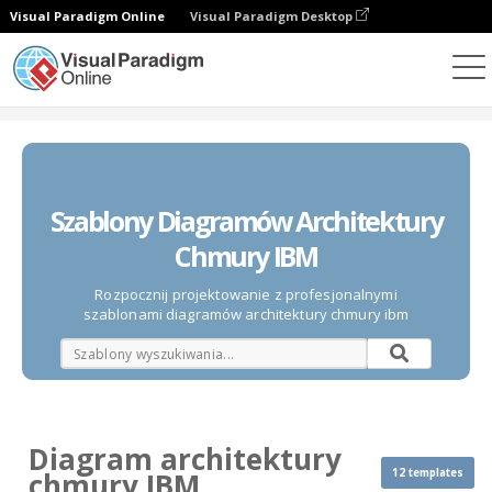
Visual Paradigm Online
Visual Paradigm Desktop
Diagramy
Szablony
Diagram architektury chmury IBM
Szablony Diagramów Architektury
Chmury IBM
Rozpocznij projektowanie z profesjonalnymi
szablonami diagramów architektury chmury ibm
Diagram architektury
12 templates
chmury IBM