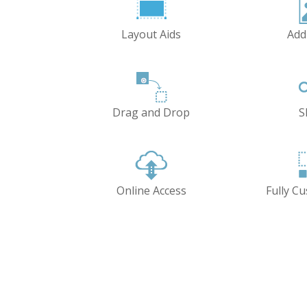
Layout Aids
Add
Drag and Drop
S
Online Access
Fully C