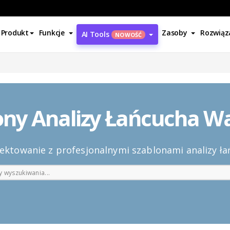
Produkt
Funkcje
Zasoby
Rozwiąz
AI Tools
NOWOŚĆ
ony Analizy Łańcucha Wa
jektowanie z profesjonalnymi szablonami analizy ła