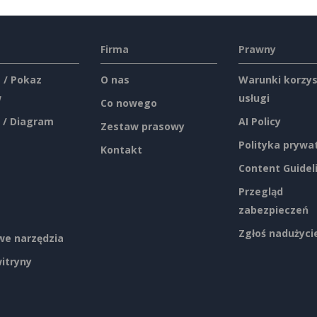
Firma
Prawny
 / Pokaz
O nas
Warunki korzys
w
usługi
Co nowego
 / Diagram
AI Policy
Zestaw prasowy
Polityka prywa
Kontakt
Content Guidel
Przegląd
zabezpieczeń
Zgłoś nadużyci
e narzędzia
itryny