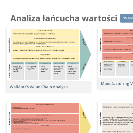
Analiza łańcucha wartości
15 te
Manufacturing Va
WalMart's Value Chain Analysis