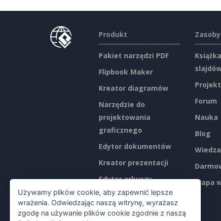
Produkt
Zasoby
Pakiet narzędzi PDF
Książka
slajdó
Flipbook Maker
Projekt
Kreator diagramów
Forum
Narzędzie do
projektowania
Nauka
graficznego
Blog
Edytor dokumentów
Wiedza
Kreator prezentacji
Darmow
Edytor arkuszy
Mapa w
kalkulacyjnych
Używamy plików cookie, aby zapewnić lepsze
wrażenia. Odwiedzając naszą witrynę, wyrażasz
Ceny
zgodę na używanie plików cookie zgodnie z naszą