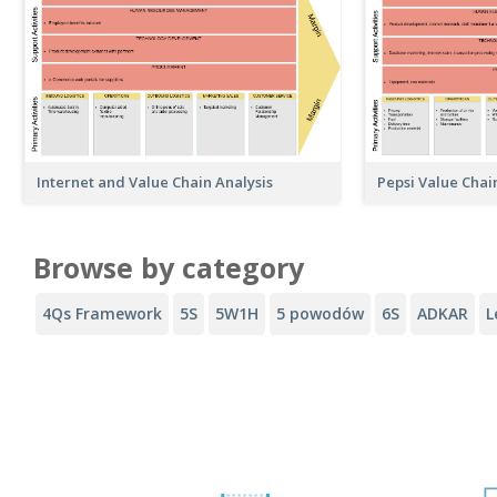
Pepsi Value Chai
Internet and Value Chain Analysis
Browse by category
4Qs Framework
5S
5W1H
5 powodów
6S
ADKAR
L