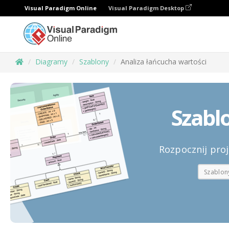
Visual Paradigm Online
Visual Paradigm Desktop
Diagramy
Szablony
Analiza łańcucha wartości
Szabl
Rozpocznij pro