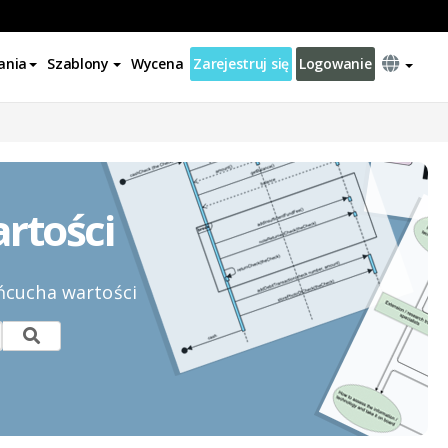
ania
Szablony
Wycena
Zarejestruj się
Logowanie
rtości
ńcucha wartości