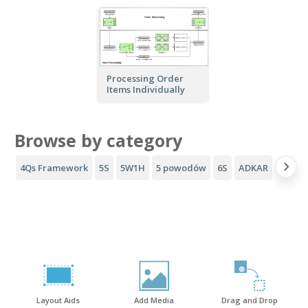
Processing Order
Items Individually
Browse by category
4Qs Framework
5S
5W1H
5 powodów
6S
ADKAR
Lejek 
Layout Aids
Add Media
Drag and Drop