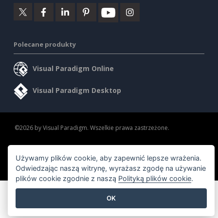
Polecane produkty
Visual Paradigm Online
Visual Paradigm Desktop
©2026 by Visual Paradigm. Wszelkie prawa zastrzeżone.
Warunki korzystania z usługi
AI Policy
Używamy plików cookie, aby zapewnić lepsze wrażenia.
Polityka prywatności
Content Guidelines
Odwiedzając naszą witrynę, wyrażasz zgodę na używanie
Przegląd zabezpieczeń
plików cookie zgodnie z naszą
Polityką plików cookie
.
OK