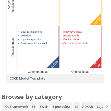
COCD Model Template
Browse by category
4Qs Framework
5S
5W1H
5 powodów
6S
ADKAR
Lejek AI