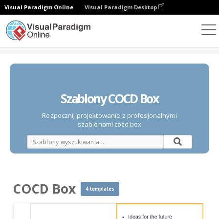
Visual Paradigm Online
Visual Paradigm Desktop
Diagramy
Szablony
COCD Box
Szablony COCD Box
Rozpocznij projektowanie z profesjonalnymi
szablonami cocd box
COCD Box
4 templates